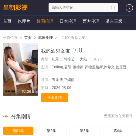
皇朝影视
首页
伦理片
韩国伦理
日本伦理
西方伦理
港台三级
当前位置
首页
韩国伦理
《我的酒鬼女友》
7.0
我的酒鬼女友
类型：
纪录 日韩综艺
大陆
2026
主演：
Trilling,若昂·佩德罗·罗德里格斯,徐希文,徳原晋
一
导演：
五条博,尹繼尚
更新：
2026-08-06
第139集
全集剧情
分集剧情
无需安装任何插件
第01集
第2集
第3集
第4集