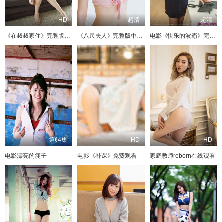
HD
超清
超清
《在叔叔家住》完整版观看视频
《八尺夫人》完整版中文翻译
电影《快乐的波霸》完整版
第64集
HD
HD
电影漂亮的瘦子
电影《补课》免费观看
家庭教师reborn在线观看