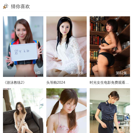
猜你喜欢
第53集
第54集
第55集
第56集
第57集
第58集
第59集
第60集
第61集
第62集
第63集
第64集
第65集
第66集
第67集
第68集
第69集
HD
第149集
第62集
《游泳教练2》
头等舱2024
时光女生电影免费观看播放第1集