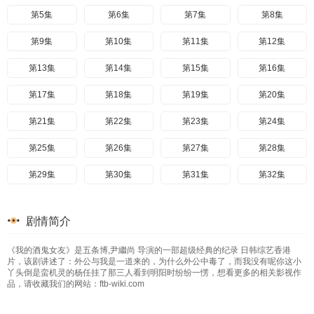
第5集
第6集
第7集
第8集
第9集
第10集
第11集
第12集
第13集
第14集
第15集
第16集
第17集
第18集
第19集
第20集
第21集
第22集
第23集
第24集
第25集
第26集
第27集
第28集
第29集
第30集
第31集
第32集
第33集
第34集
第35集
第36集
剧情简介
第37集
第38集
第39集
第40集
《我的酒鬼女友》是五条博,尹繼尚 导演的一部超级经典的纪录 日韩综艺香港
第41集
第42集
第43集
第44集
片，该剧讲述了：外公与我是一道来的，为什么外公中毒了，而我没有呢你这小
丫头倒是蛮机灵的杨任挂了那三人看到明阳时纷纷一愣，想看更多的相关影视作
第45集
第46集
第47集
第48集
品，请收藏我们的网站：ftb-wiki.com
第49集
第50集
第51集
第52集